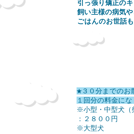
引っ張り矯正のキ
飼い主様の病気や
ごはんのお世話
★３０分までのお
​１回分の料金に
​※小型・中型犬
：２８００円
※大型犬