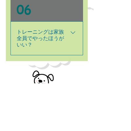
主様とトレーナーの空いて
はい(*´ω｀)もちろんで
06
いる日時で調整させていた
す。 お散歩トレーニング
だきます。
ももちろんですが、お近く
のドッグランやドッグカフ
ェなどで 挨拶の練習、過
トレーニングは家族
ごし方の練習なんていうこ
全員でやったほうが
いい？
とも出来ます♪
もちろん、ご協力いただけ
るご家族は多いほうが良い
です。 皆さんで一致団結
して、ワンコと向き合って
くれれば、ワンコにもきっ
カウンセリングはコチラ
と伝わるでしょう♪ ただ人
数が多いと日程を調整する
のが大変になりますので、
最低限中心となる方が い
らっしゃれば大丈夫です。
お問合せはこちら
例えば、今週はママだけで