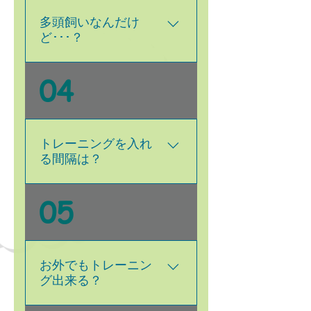
わりますので、まずはお問
とを目標にすることで、小
合せ、カウンセリングから
さいお子様にもお手伝いし
多頭飼いなんだけ
どうぞ♪
てもらうことができます！
ど･･･？
はい＾＾多頭飼いの方にも
04
ぜひおススメ致します♪ ＊
例えば２頭で無駄吠えの矯
正レッスンの場合、２頭同
時にできます（その場合お
トレーニングを入れ
値引きもございます） ＊
る間隔は？
多頭飼いだけどトレーニン
グして欲しい子は１頭･･･
だいたい1週間に1度のペー
05
という場合でも大丈夫で
スが基本です。 トレーニ
す！ トレーニングする子
ングの課題によっては、じ
を中心に、他の子はオジャ
っくり時間をかけてやって
マ役になってもらう、とい
欲しいものもあります の
お外でもトレーニン
う練習もできるわけです♪
で、2週間と設定すること
グ出来る？
もあります。 あとは飼い