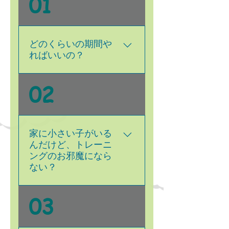
01
どのくらいの期間や
ればいいの？
期間はケースにより短い期
02
間で問題矯正できる子や、
長い期間を必要とする子、
さまざまです。 目安とし
て「甘咬みの矯正」「パピ
家に小さい子がいる
ーの基本トレーニング」は
んだけど、トレーニ
ングのお邪魔になら
６回分のトレーニング（約
ない？
２ヶ月）で達成できるケー
スが多いです。 飼い主さ
んがやる気を出していただ
大丈夫です！ むしろ気が
03
くと期間は短くなるようで
散る状況でも、「しっかり
すよ(*^^*)♪ 問題により変
言うことを聞く」というこ